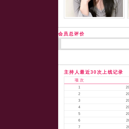
会员总评价
主持人最近30次上线记录
项 次
1
2
2
2
3
2
4
2
5
2
6
2
7
2