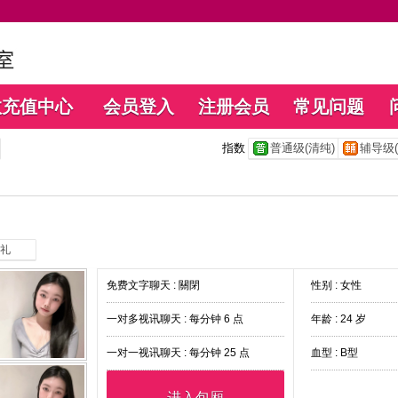
数充值中心
会员登入
注册会员
常见问题
指数
普通级(清纯)
辅导级(
礼
免费文字聊天 :
關閉
性别 : 女性
一对多视讯聊天 :
每分钟 6 点
年龄 : 24 岁
一对一视讯聊天 :
每分钟 25 点
血型 : B型
进入包厢