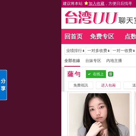
建议将本站
加入收藏
，方便日后找寻
回首页
免费专区
点
业绩排行
一对多收费
一对一收费
全部在線
台妹专区
內地主播
薩勻
在线上
免費視訊
进入包厢
送