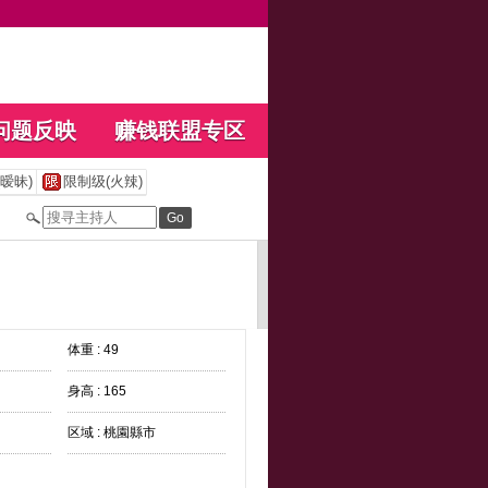
问题反映
赚钱联盟专区
暧昧)
限制级(火辣)
体重 : 49
身高 : 165
区域 : 桃園縣市